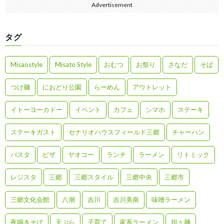
Advertisement
タグ
Misaostyle
Misato Style
おむつ
お祭り
さなだ
そば
つけ麺
におどり公園
らーめん
アウトレット
イトーヨーカドー
イベント
カフェ
シマホ
ステーキ
ステーキガスト
セナリオハウスフィールド三郷
チャーハン
パスタ
ピザ
ヤオコー
ランチ
ラーメン
リトミック
レジスタ
三郷
三郷スタイル
三郷中央
三郷市
三郷文化会館
八潮
吉川
吉川美南
味噌ラーメン
夜鳴きそば
天ぷら
子育て
家系ラーメン
担々麺