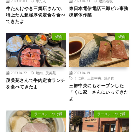
2023.05.03
牛たん
2023.04.23
建築看板
牛たんけやき三郷店さんで、
東日本電信電話三郷ビル事務
特上たん超極厚切定食を食べ
棟解体作業
てきたよ
焼肉
焼肉
2023.04.22
焼肉
,
茂美苑
2023.04.19
くに家
,
三郷中央
,
焼き肉
茂美苑さんで牛肉定食ランチ
三郷中央にもオープンした
を食べてきたよ
「くに家」さんにいってきた
よ
ラーメン・つけ麺
ラーメン・つけ麺