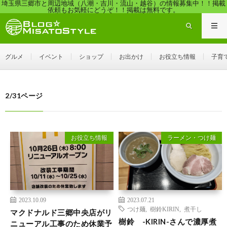
埼玉県三郷市と周辺地域（八潮・吉川・流山・越谷）の情報募集中！！掲載
依頼もお気軽にどうぞ！！掲載は無料です。
グルメ
イベント
ショップ
お出かけ
お役立ち情報
子育
2/31ページ
お役立ち情報
ラーメン・つけ麺
2023.10.09
2023.07.21
つけ麺
,
樹鈴KIRIN
,
煮干し
マクドナルド三郷中央店がリ
樹鈴 -KIRIN-さんで濃厚煮
ニューアル工事のため休業予