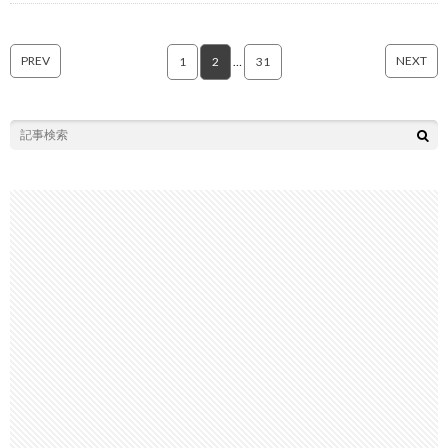
PREV
NEXT
1
2
…
31