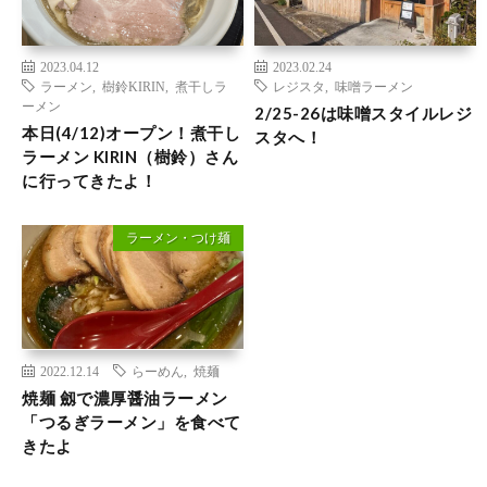
2023.04.12
2023.02.24
ラーメン
,
樹鈴KIRIN
,
煮干しラ
レジスタ
,
味噌ラーメン
ーメン
2/25-26は味噌スタイルレジ
本日(4/12)オープン！煮干し
スタへ！
ラーメン KIRIN（樹鈴）さん
に行ってきたよ！
ラーメン・つけ麺
2022.12.14
らーめん
,
焼麺
焼麺 劔で濃厚醤油ラーメン
「つるぎラーメン」を食べて
きたよ