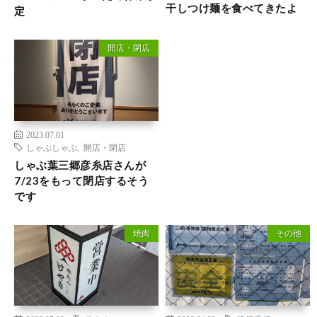
干しつけ麺を食べてきたよ
定
開店・閉店
2023.07.01
しゃぶしゃぶ
,
開店・閉店
しゃぶ葉三郷彦糸店さんが
7/23をもって閉店するそう
です
焼肉
その他