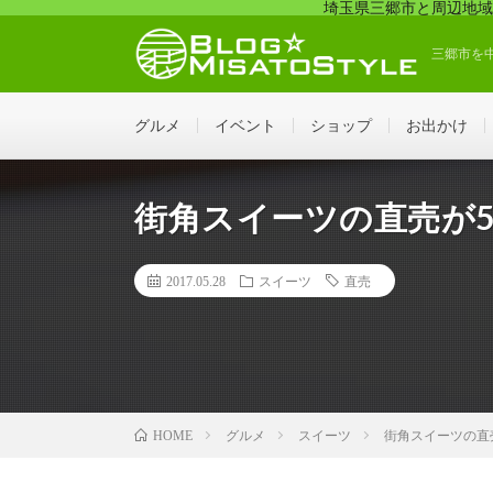
埼玉県三郷市と周辺地域
三郷市を
グルメ
イベント
ショップ
お出かけ
街角スイーツの直売が5
2017.05.28
スイーツ
直売
グルメ
スイーツ
街角スイーツの直
HOME