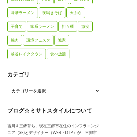
味噌ラーメン
夜鳴きそば
天ぷら
子育て
家系ラーメン
担々麺
激安
焼肉
環境フェスタ
誠家
越谷レイクタウン
食べ放題
カテゴリ
ブログ☆ミサトスタイルについて
吉川＆三郷育ち、現在三郷市在住のインフラエンジ
ニア（SE)とデザイナー（WEB・DTP）が、三郷市