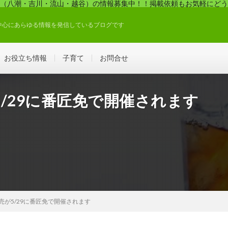
（八潮・吉川・流山・越谷）の情報募集中！！掲載依頼もお気軽にどう
中心にあらゆる情報を発信しているブログです
お役立ち情報
子育て
お問合せ
/29に番匠免で開催されます
売が5/29に番匠免で開催されます