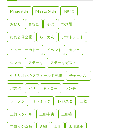
Misaostyle
Misato Style
おむつ
お祭り
さなだ
そば
つけ麺
におどり公園
らーめん
アウトレット
イトーヨーカドー
イベント
カフェ
シマホ
ステーキ
ステーキガスト
セナリオハウスフィールド三郷
チャーハン
パスタ
ピザ
ヤオコー
ランチ
ラーメン
リトミック
レジスタ
三郷
三郷スタイル
三郷中央
三郷市
三郷文化会館
八潮
吉川
吉川美南