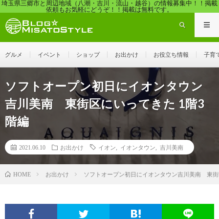
埼玉県三郷市と周辺地域（八潮・吉川・流山・越谷）の情報募集中！！掲載
依頼もお気軽にどうぞ！！掲載は無料です。
グルメ
イベント
ショップ
お出かけ
お役立ち情報
子育
ソフトオープン初日にイオンタウン
吉川美南 東街区にいってきた 1階3
階編
2021.06.10
お出かけ
イオン
,
イオンタウン
,
吉川美南
お出かけ
ソフトオープン初日にイオンタウン吉川美南 東街区
HOME