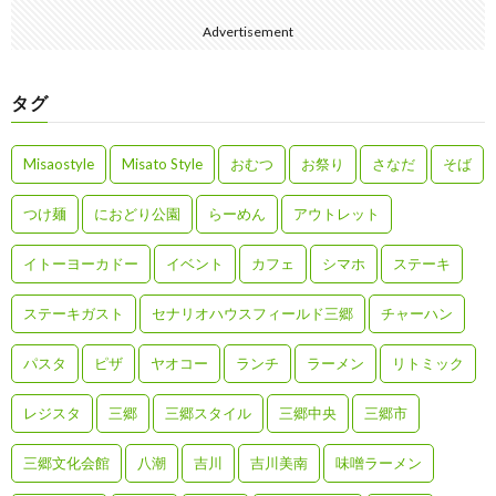
Advertisement
タグ
Misaostyle
Misato Style
おむつ
お祭り
さなだ
そば
つけ麺
におどり公園
らーめん
アウトレット
イトーヨーカドー
イベント
カフェ
シマホ
ステーキ
ステーキガスト
セナリオハウスフィールド三郷
チャーハン
パスタ
ピザ
ヤオコー
ランチ
ラーメン
リトミック
レジスタ
三郷
三郷スタイル
三郷中央
三郷市
三郷文化会館
八潮
吉川
吉川美南
味噌ラーメン