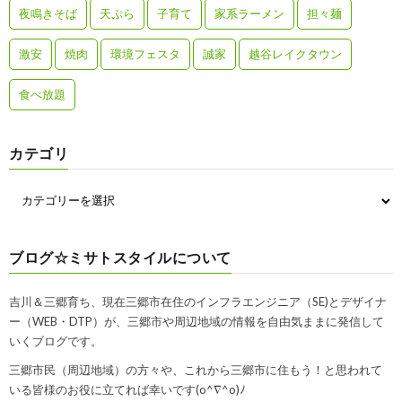
夜鳴きそば
天ぷら
子育て
家系ラーメン
担々麺
激安
焼肉
環境フェスタ
誠家
越谷レイクタウン
食べ放題
カテゴリ
ブログ☆ミサトスタイルについて
吉川＆三郷育ち、現在三郷市在住のインフラエンジニア（SE)とデザイナ
ー（WEB・DTP）が、三郷市や周辺地域の情報を自由気ままに発信して
いくブログです。
三郷市民（周辺地域）の方々や、これから三郷市に住もう！と思われて
いる皆様のお役に立てれば幸いです(o^∇^o)ﾉ