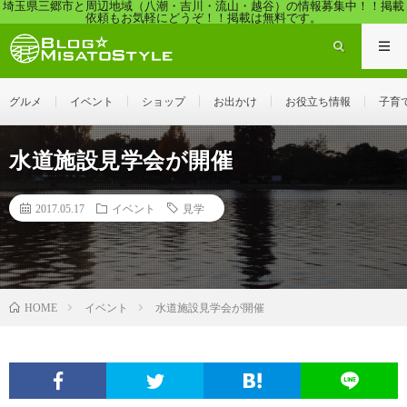
埼玉県三郷市と周辺地域（八潮・吉川・流山・越谷）の情報募集中！！掲載
依頼もお気軽にどうぞ！！掲載は無料です。
グルメ
イベント
ショップ
お出かけ
お役立ち情報
子育
水道施設見学会が開催
2017.05.17
イベント
見学
イベント
水道施設見学会が開催
HOME