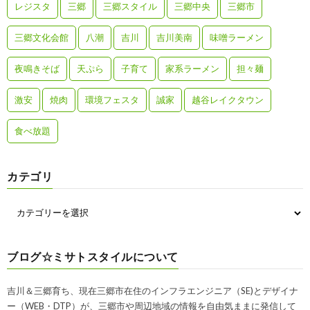
レジスタ
三郷
三郷スタイル
三郷中央
三郷市
三郷文化会館
八潮
吉川
吉川美南
味噌ラーメン
夜鳴きそば
天ぷら
子育て
家系ラーメン
担々麺
激安
焼肉
環境フェスタ
誠家
越谷レイクタウン
食べ放題
カテゴリ
ブログ☆ミサトスタイルについて
吉川＆三郷育ち、現在三郷市在住のインフラエンジニア（SE)とデザイナ
ー（WEB・DTP）が、三郷市や周辺地域の情報を自由気ままに発信して