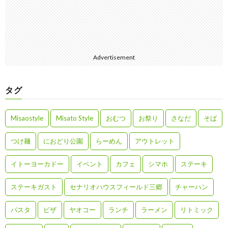
Advertisement
タグ
Misaostyle
Misato Style
おむつ
お祭り
さなだ
そば
つけ麺
におどり公園
らーめん
アウトレット
イトーヨーカドー
イベント
カフェ
シマホ
ステーキ
ステーキガスト
セナリオハウスフィールド三郷
チャーハン
パスタ
ピザ
ヤオコー
ランチ
ラーメン
リトミック