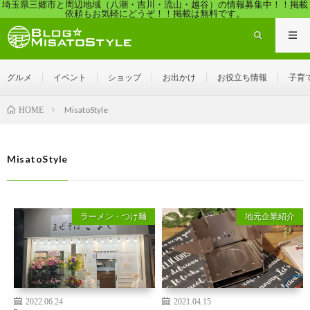
埼玉県三郷市と周辺地域（八潮・吉川・流山・越谷）の情報募集中！！掲載
依頼もお気軽にどうぞ！！掲載は無料です。
グルメ
イベント
ショップ
お出かけ
お役立ち情報
子育
MisatoStyle
HOME
MisatoStyle
ラーメン・つけ麺
地元企業紹介
2022.06.24
2021.04.15