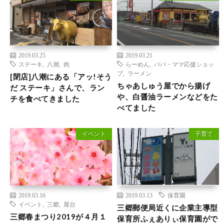
2019.03.25
2019.03.21
ステーキ
,
八潮
,
肉
らーめん
,
パパ・ママ応援ショッ
プ
,
ラーメン
[閉店]八潮にある「アッ!そう
ちゃあしゅう屋でから揚げ
だ ステーキ」さんで、ラン
や、白醤油ラーメンなどをた
チを食べてきました
べてました
イベント
子育て
2019.03.16
2019.03.13
保育園
イベント
,
三郷
,
屋台
三郷郵便局近くに企業主導型
三郷春まつり2019が４月１
保育所ふぇありぃ保育園がで