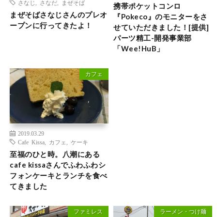
さなじ
,
さなだ
,
まぜそば
携帯ポケットコンロ
まぜそばさなじさんのプレオ
『Pokeco』のモニターをさ
ープンに行ってきたよ！
せていただきました！[提供]
パーツ精工-開発事業部
「Wee!HuB」
カフェ
2019.03.29
Cafe Kissa
,
カフェ
,
ケーキ
至福のひと時。八潮にある
cafe kissaさんでふわふわシ
フォンケーキとランチを食べ
てきました
ファミレス
ラーメン・つけ麺