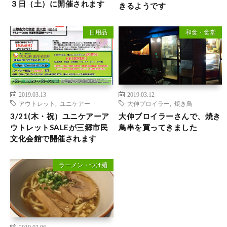
３日（土）に開催されます
きるようです
日用品
和食・食堂
2019.03.13
2019.03.12
アウトレット
,
ユニケアー
大伸プロイラー
,
焼き鳥
3/21(木・祝）ユニケアーア
大伸ブロイラーさんで、焼き
ウトレットSALEが三郷市民
鳥串を買ってきました
文化会館で開催されます
ラーメン・つけ麺
2019.03.06