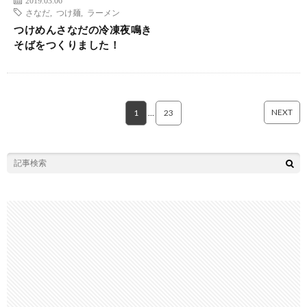
さなだ
,
つけ麺
,
ラーメン
つけめんさなだの冷凍夜鳴き
そばをつくりました！
NEXT
1
…
23