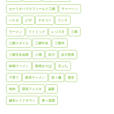
セナリオハウスフィールド三郷
チャーハン
パスタ
ピザ
ヤオコー
ランチ
ラーメン
リトミック
レジスタ
三郷
三郷スタイル
三郷中央
三郷市
三郷文化会館
八潮
吉川
吉川美南
味噌ラーメン
夜鳴きそば
天ぷら
子育て
家系ラーメン
担々麺
激安
焼肉
環境フェスタ
誠家
越谷レイクタウン
食べ放題