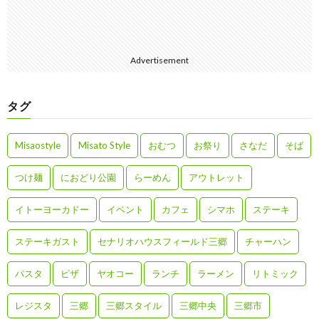
Advertisement
タグ
Misaostyle
Misato Style
おむつ
お祭り
さなだ
そば
つけ麺
におどり公園
らーめん
アウトレット
イトーヨーカドー
イベント
カフェ
シマホ
ステーキ
ステーキガスト
セナリオハウスフィールド三郷
チャーハン
パスタ
ピザ
ヤオコー
ランチ
ラーメン
リトミック
レジスタ
三郷
三郷スタイル
三郷中央
三郷市