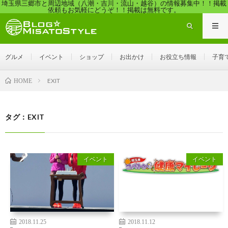
埼玉県三郷市と周辺地域（八潮・吉川・流山・越谷）の情報募集中！！掲載
依頼もお気軽にどうぞ！！掲載は無料です。
グルメ
イベント
ショップ
お出かけ
お役立ち情報
子育
EXIT
HOME
タグ：EXIT
イベント
イベント
2018.11.25
2018.11.12