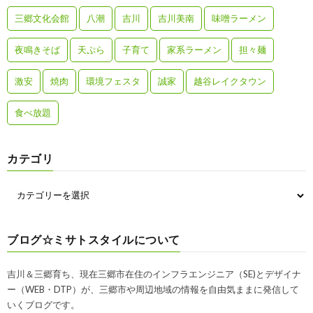
三郷文化会館
八潮
吉川
吉川美南
味噌ラーメン
夜鳴きそば
天ぷら
子育て
家系ラーメン
担々麺
激安
焼肉
環境フェスタ
誠家
越谷レイクタウン
食べ放題
カテゴリ
ブログ☆ミサトスタイルについて
吉川＆三郷育ち、現在三郷市在住のインフラエンジニア（SE)とデザイナ
ー（WEB・DTP）が、三郷市や周辺地域の情報を自由気ままに発信して
いくブログです。