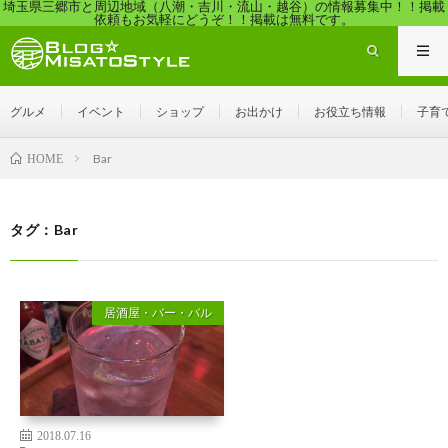
埼玉県三郷市と周辺地域（八潮・吉川・流山・越谷）の情報募集中！！掲載
依頼もお気軽にどうぞ！！掲載は無料です。
グルメ
イベント
ショップ
お出かけ
お役立ち情報
子育
Bar
HOME
タグ：Bar
居酒屋・バー・バル
2018.07.16