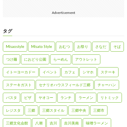
Advertisement
タグ
Misaostyle
Misato Style
おむつ
お祭り
さなだ
そば
つけ麺
におどり公園
らーめん
アウトレット
イトーヨーカドー
イベント
カフェ
シマホ
ステーキ
ステーキガスト
セナリオハウスフィールド三郷
チャーハン
パスタ
ピザ
ヤオコー
ランチ
ラーメン
リトミック
レジスタ
三郷
三郷スタイル
三郷中央
三郷市
三郷文化会館
八潮
吉川
吉川美南
味噌ラーメン