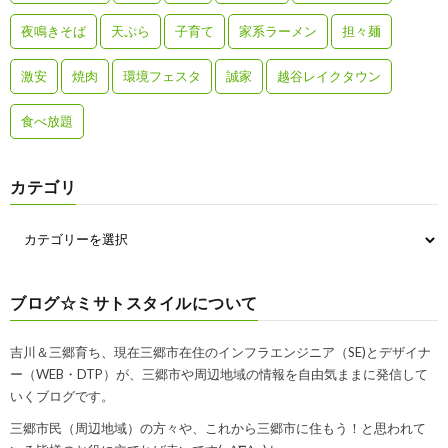
夜鳴きそば
天ぷら
子育て
家系ラーメン
担々麺
激安
焼肉
環境フェスタ
誠家
越谷レイクタウン
食べ放題
カテゴリ
ブログ☆ミサトスタイルについて
吉川＆三郷育ち、現在三郷市在住のインフラエンジニア（SE)とデザイナ
ー（WEB・DTP）が、三郷市や周辺地域の情報を自由気ままに発信して
いくブログです。
三郷市民（周辺地域）の方々や、これから三郷市に住もう！と思われて