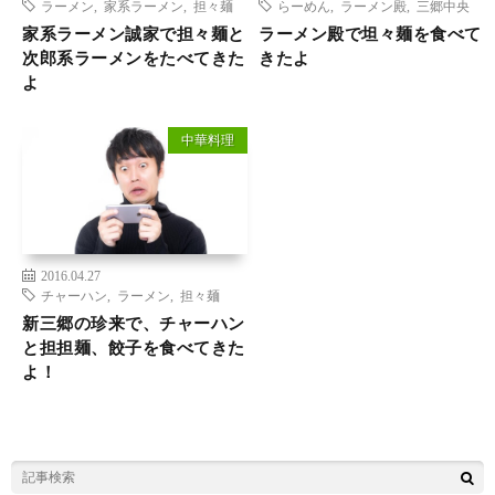
ラーメン
,
家系ラーメン
,
担々麺
らーめん
,
ラーメン殿
,
三郷中央
家系ラーメン誠家で担々麺と
ラーメン殿で坦々麺を食べて
次郎系ラーメンをたべてきた
きたよ
よ
中華料理
2016.04.27
チャーハン
,
ラーメン
,
担々麺
新三郷の珍来で、チャーハン
と担担麺、餃子を食べてきた
よ！