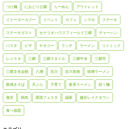
つけ麺
におどり公園
らーめん
アウトレット
イトーヨーカドー
イベント
カフェ
シマホ
ステーキ
ステーキガスト
セナリオハウスフィールド三郷
チャーハン
パスタ
ピザ
ヤオコー
ランチ
ラーメン
リトミック
レジスタ
三郷
三郷スタイル
三郷中央
三郷市
三郷文化会館
八潮
吉川
吉川美南
味噌ラーメン
夜鳴きそば
天ぷら
子育て
家系ラーメン
担々麺
激安
焼肉
環境フェスタ
誠家
越谷レイクタウン
食べ放題