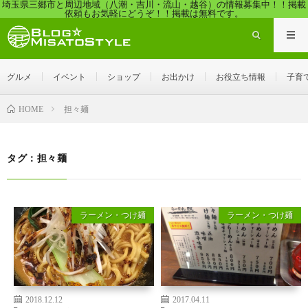
埼玉県三郷市と周辺地域（八潮・吉川・流山・越谷）の情報募集中！！掲載
依頼もお気軽にどうぞ！！掲載は無料です。
グルメ
イベント
ショップ
お出かけ
お役立ち情報
子育
担々麺
HOME
タグ：担々麺
ラーメン・つけ麺
ラーメン・つけ麺
2018.12.12
2017.04.11