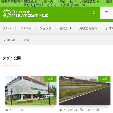
埼玉県三郷市と周辺地域（八潮・吉川・流山・越谷）の情報募集中！！掲載
依頼もお気軽にどうぞ！！掲載は無料です。
グルメ
イベント
ショップ
お出かけ
お役立ち情報
子育
公園
HOME
タグ：公園
公園
公園
2019.10.08
2017.05.24
三郷
,
公園