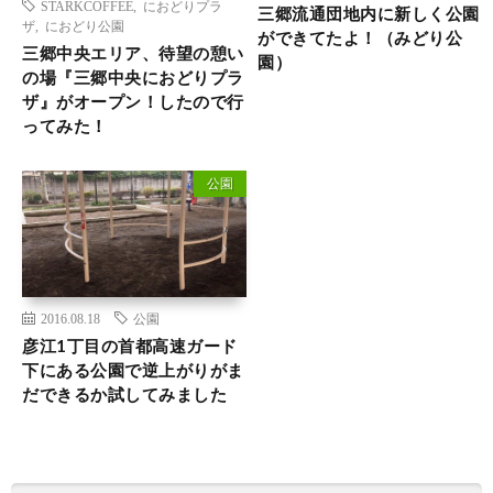
STARKCOFFEE
,
におどりプラ
三郷流通団地内に新しく公園
ザ
,
におどり公園
ができてたよ！（みどり公
三郷中央エリア、待望の憩い
園）
の場『三郷中央におどりプラ
ザ』がオープン！したので行
ってみた！
公園
2016.08.18
公園
彦江1丁目の首都高速ガード
下にある公園で逆上がりがま
だできるか試してみました