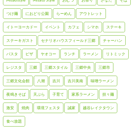
つけ麺
におどり公園
らーめん
アウトレット
イトーヨーカドー
イベント
カフェ
シマホ
ステーキ
ステーキガスト
セナリオハウスフィールド三郷
チャーハン
パスタ
ピザ
ヤオコー
ランチ
ラーメン
リトミック
レジスタ
三郷
三郷スタイル
三郷中央
三郷市
三郷文化会館
八潮
吉川
吉川美南
味噌ラーメン
夜鳴きそば
天ぷら
子育て
家系ラーメン
担々麺
激安
焼肉
環境フェスタ
誠家
越谷レイクタウン
食べ放題