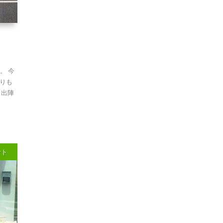
。 今
りも
、出陣
ント