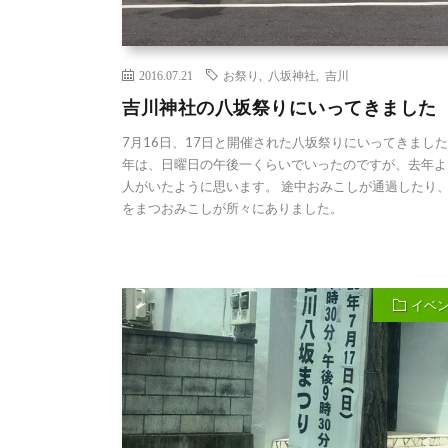
2016.07.21
お祭り
,
八坂神社
,
吉川
吉川神社の八坂祭りにいってきました
7月16日、17日と開催された八坂祭りにいってきました
年は、日曜日の午後一くらいでいったのですが、去年よ
人がいたように思います。 途中おみこしが通過したり
をまつおみこしが所々にありました。
イベ