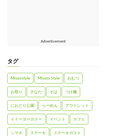
Advertisement
タグ
Misaostyle
Misato Style
おむつ
お祭り
さなだ
そば
つけ麺
におどり公園
らーめん
アウトレット
イトーヨーカドー
イベント
カフェ
シマホ
ステーキ
ステーキガスト