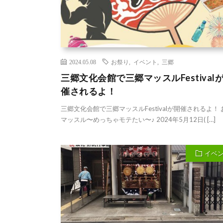
2024.05.08
お祭り
,
イベント
,
三郷
三郷文化会館で三郷マッスルFestival
催されるよ！
三郷文化会館で三郷マッスルFestivalが開催されるよ！
マッスル〜めっちゃモテたい〜♪ 2024年5月12日( […]
イベ