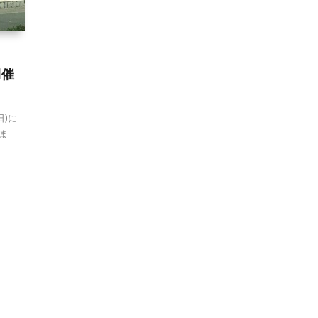
開催
日)に
ま