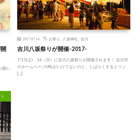
2017.07.14
お祭り
,
八坂神社
,
吉川
が開
吉川八坂祭りが開催-2017-
7/15(土)、16（日）に吉川八坂祭りが開催されます！ 吉川市
のホームページURLがいけてないのと、しばらくするとリン
 お願い
[…]
ント