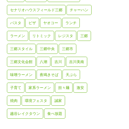
セナリオハウスフィールド三郷
チャーハン
パスタ
ピザ
ヤオコー
ランチ
ラーメン
リトミック
レジスタ
三郷
三郷スタイル
三郷中央
三郷市
三郷文化会館
八潮
吉川
吉川美南
味噌ラーメン
夜鳴きそば
天ぷら
子育て
家系ラーメン
担々麺
激安
焼肉
環境フェスタ
誠家
越谷レイクタウン
食べ放題