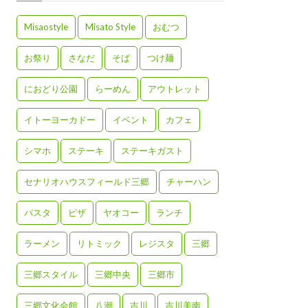
Misaostyle
Misato Style
おむつ
お祭り
さなだ
そば
つけ麺
におどり公園
らーめん
アウトレット
イトーヨーカドー
イベント
カフェ
シマホ
ステーキ
ステーキガスト
セナリオハウスフィールド三郷
チャーハン
パスタ
ピザ
ヤオコー
ランチ
ラーメン
リトミック
レジスタ
三郷
三郷スタイル
三郷中央
三郷市
三郷文化会館
八潮
吉川
吉川美南