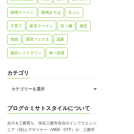
味噌ラーメン
夜鳴きそば
天ぷら
子育て
家系ラーメン
担々麺
激安
焼肉
環境フェスタ
誠家
越谷レイクタウン
食べ放題
カテゴリ
ブログ☆ミサトスタイルについて
吉川＆三郷育ち、現在三郷市在住のインフラエンジ
ニア（SE)とデザイナー（WEB・DTP）が、三郷市