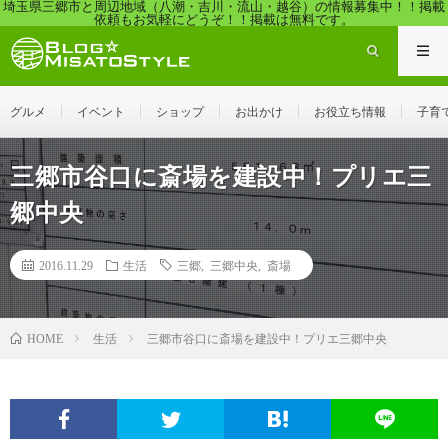
埼玉県三郷市と周辺地域（八潮・吉川・流山・越谷）の情報募集中！！掲載
依頼もお気軽にどうぞ！！掲載は無料です。
グルメ
イベント
ショップ
お出かけ
お役立ち情報
子育
三郷市谷口に斎場を建設中！プリエ三
郷中央
2016.11.29
生活
三郷
,
三郷中央
,
斎場
生活
三郷市谷口に斎場を建設中！プリエ三郷中央
HOME