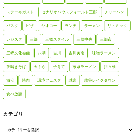
ステーキガスト
セナリオハウスフィールド三郷
チャーハン
パスタ
ピザ
ヤオコー
ランチ
ラーメン
リトミック
レジスタ
三郷
三郷スタイル
三郷中央
三郷市
三郷文化会館
八潮
吉川
吉川美南
味噌ラーメン
夜鳴きそば
天ぷら
子育て
家系ラーメン
担々麺
激安
焼肉
環境フェスタ
誠家
越谷レイクタウン
食べ放題
カテゴリ