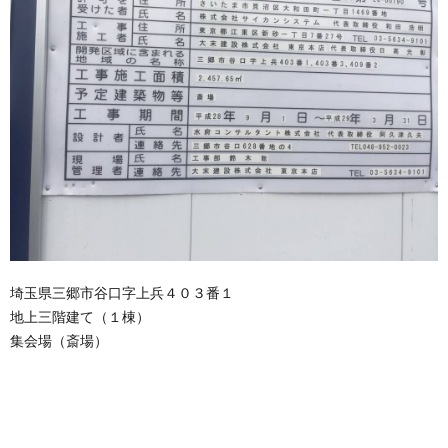
埼玉県三郷市谷口字上兵４０３番１
地上三階建て（１棟）
集会場（斎場）