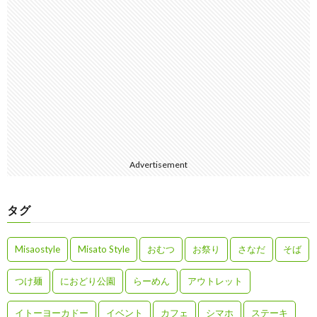
Advertisement
タグ
Misaostyle
Misato Style
おむつ
お祭り
さなだ
そば
つけ麺
におどり公園
らーめん
アウトレット
イトーヨーカドー
イベント
カフェ
シマホ
ステーキ