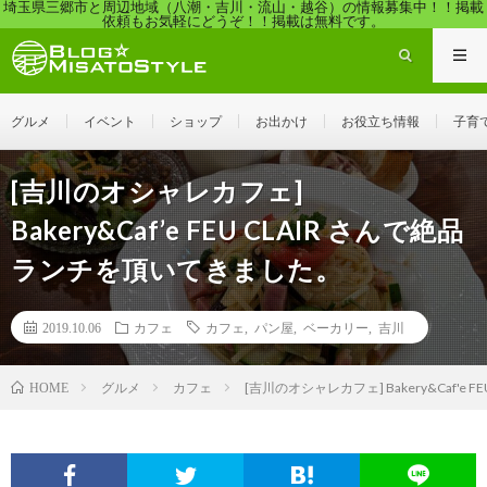
埼玉県三郷市と周辺地域（八潮・吉川・流山・越谷）の情報募集中！！掲載
依頼もお気軽にどうぞ！！掲載は無料です。
グルメ
イベント
ショップ
お出かけ
お役立ち情報
子育
[吉川のオシャレカフェ]
Bakery&Caf’e FEU CLAIR さんで絶品
ランチを頂いてきました。
2019.10.06
カフェ
カフェ
,
パン屋
,
ベーカリー
,
吉川
グルメ
カフェ
[吉川のオシャレカフェ] Bakery&Caf'e
HOME