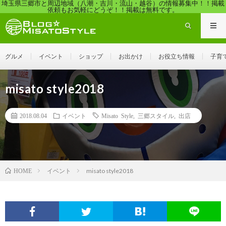
埼玉県三郷市と周辺地域（八潮・吉川・流山・越谷）の情報募集中！！掲載
依頼もお気軽にどうぞ！！掲載は無料です。
グルメ
イベント
ショップ
お出かけ
お役立ち情報
子育
misato style2018
2018.08.04
イベント
Misato Style
,
三郷スタイル
,
出店
イベント
misato style2018
HOME