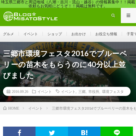
埼玉県三郷市と周辺地域（八潮・吉川・流山・越谷）の情報募集中！！掲載
依頼もお気軽にどうぞ！！掲載は無料です。
グルメ
イベント
ショップ
お出かけ
お役立ち情報
子育
三郷市環境フェスタ2016でブルーベ
リーの苗木をもらうのに40分以上並
びました
2016.09.26
イベント
イベント
,
三郷
,
市役所
,
環境フェスタ
イベント
三郷市環境フェスタ2016でブルーベリーの苗木を
HOME