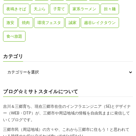
夜鳴きそば
天ぷら
子育て
家系ラーメン
担々麺
激安
焼肉
環境フェスタ
誠家
越谷レイクタウン
食べ放題
カテゴリ
ブログ☆ミサトスタイルについて
吉川＆三郷育ち、現在三郷市在住のインフラエンジニア（SE)とデザイナ
ー（WEB・DTP）が、三郷市や周辺地域の情報を自由気ままに発信して
いくブログです。
三郷市民（周辺地域）の方々や、これから三郷市に住もう！と思われて