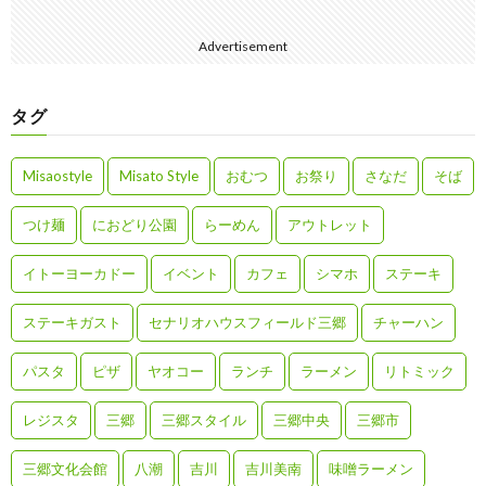
Advertisement
タグ
Misaostyle
Misato Style
おむつ
お祭り
さなだ
そば
つけ麺
におどり公園
らーめん
アウトレット
イトーヨーカドー
イベント
カフェ
シマホ
ステーキ
ステーキガスト
セナリオハウスフィールド三郷
チャーハン
パスタ
ピザ
ヤオコー
ランチ
ラーメン
リトミック
レジスタ
三郷
三郷スタイル
三郷中央
三郷市
三郷文化会館
八潮
吉川
吉川美南
味噌ラーメン