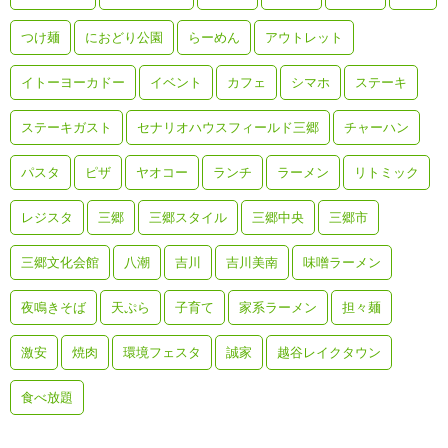
つけ麺
におどり公園
らーめん
アウトレット
イトーヨーカドー
イベント
カフェ
シマホ
ステーキ
ステーキガスト
セナリオハウスフィールド三郷
チャーハン
パスタ
ピザ
ヤオコー
ランチ
ラーメン
リトミック
レジスタ
三郷
三郷スタイル
三郷中央
三郷市
三郷文化会館
八潮
吉川
吉川美南
味噌ラーメン
夜鳴きそば
天ぷら
子育て
家系ラーメン
担々麺
激安
焼肉
環境フェスタ
誠家
越谷レイクタウン
食べ放題