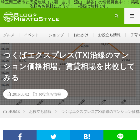
埼玉県三郷市と周辺地域（八潮・吉川・流山・越谷）の情報募集中！！掲載
依頼もお気軽にどうぞ！！掲載は無料です。
グルメ
イベント
ショップ
お出かけ
お役立ち情報
子育
つくばエクスプレス(TX)沿線のマン
ション価格相場、賃貸相場を比較して
みる
2016.05.02
お役立ち情報
お役立ち情報
つくばエクスプレス(TX)沿線のマンション価
HOME