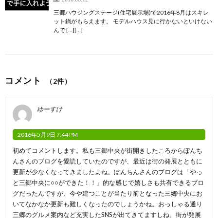
三郷ハウジングステージ(住宅展示場)で2016年8月はスキレ
ット鍋がもらえます。 モデルハウス見に行かないといけない
んで […][…]
コメント
（2件）
ゆーすけ
2016年5月9日 7:44 PM
初めてコメントします。私も三郷中央が街開きしたころからぽんち
んさんのブログを愛読していたのですが、最近は街の発展とともに
更新が少なくなってきましたよね。ぽんちんさんのブログは「やっ
と三郷中央に○○ができた！！」的な感じで嬉しさも共有できるブロ
グだったんですが、今や建つことが当たり前となった三郷中央にお
いてなかなか更新も難しくなったのでしょうかね。おっしゃる通り
三郷のグルメ案内など充実したSNSが出てきてますしね。街が発展