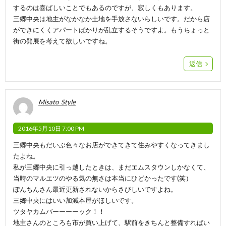
するのは喜ばしいことでもあるのですが、寂しくもあります。
三郷中央は地主がなかなか土地を手放さないらしいです。だから店
ができにくくアパートばかりが乱立するそうですよ。もうちょっと
街の発展を考えて欲しいですね。
返信
Misato_Style
2016年5月10日 7:00 PM
三郷中央もだいぶ色々なお店ができてきて住みやすくなってきまし
たよね。
私が三郷中央に引っ越したときは、まだエムスタウンしかなくて、
当時のマルエツのやる気の無さは本当にひどかったです(笑）
ぽんちんさん最近更新されないからさびしいですよね。
三郷中央にはいい加減本屋がほしいです。
ツタヤカムバーーーーック！！
地主さんのところも市が買い上げて、駅前をきちんと整備すればい