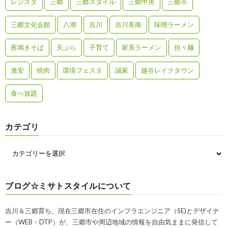
レジスタ
三郷
三郷スタイル
三郷中央
三郷市
三郷文化会館
八潮
吉川
吉川美南
味噌ラーメン
夜鳴きそば
天ぷら
子育て
家系ラーメン
担々麺
激安
焼肉
環境フェスタ
誠家
越谷レイクタウン
食べ放題
カテゴリ
ブログ☆ミサトスタイルについて
吉川＆三郷育ち、現在三郷市在住のインフラエンジニア（SE)とデザイナ
ー（WEB・DTP）が、三郷市や周辺地域の情報を自由気ままに発信して