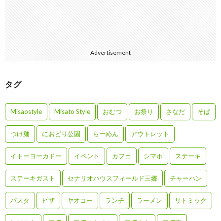
Advertisement
タグ
Misaostyle
Misato Style
おむつ
お祭り
さなだ
そば
つけ麺
におどり公園
らーめん
アウトレット
イトーヨーカドー
イベント
カフェ
シマホ
ステーキ
ステーキガスト
セナリオハウスフィールド三郷
チャーハン
パスタ
ピザ
ヤオコー
ランチ
ラーメン
リトミック