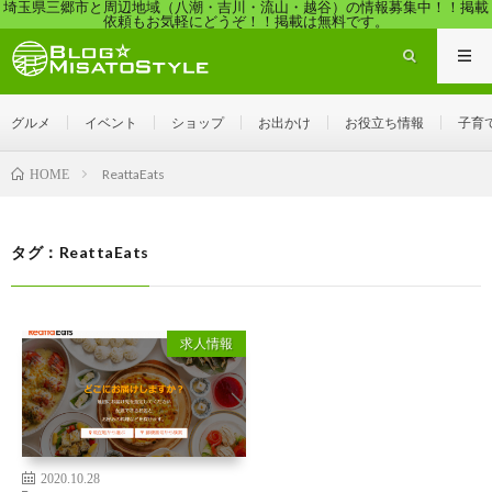
埼玉県三郷市と周辺地域（八潮・吉川・流山・越谷）の情報募集中！！掲載
依頼もお気軽にどうぞ！！掲載は無料です。
グルメ
イベント
ショップ
お出かけ
お役立ち情報
子育
ReattaEats
HOME
タグ：ReattaEats
求人情報
2020.10.28