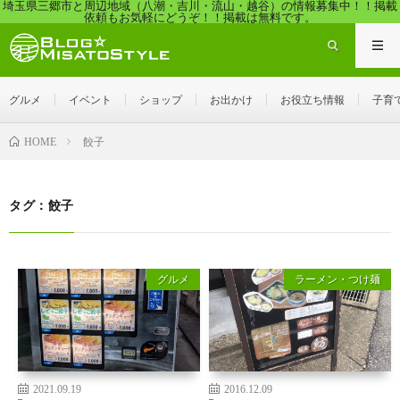
埼玉県三郷市と周辺地域（八潮・吉川・流山・越谷）の情報募集中！！掲載
依頼もお気軽にどうぞ！！掲載は無料です。
グルメ
イベント
ショップ
お出かけ
お役立ち情報
子育
餃子
HOME
タグ：餃子
グルメ
ラーメン・つけ麺
2021.09.19
2016.12.09