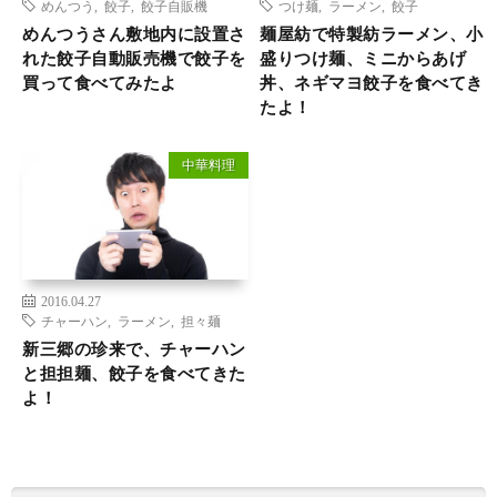
めんつう
,
餃子
,
餃子自販機
つけ麺
,
ラーメン
,
餃子
めんつうさん敷地内に設置さ
麺屋紡で特製紡ラーメン、小
れた餃子自動販売機で餃子を
盛りつけ麺、ミニからあげ
買って食べてみたよ
丼、ネギマヨ餃子を食べてき
たよ！
中華料理
2016.04.27
チャーハン
,
ラーメン
,
担々麺
新三郷の珍来で、チャーハン
と担担麺、餃子を食べてきた
よ！