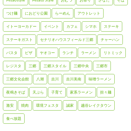
つけ麺
におどり公園
らーめん
アウトレット
イトーヨーカドー
イベント
カフェ
シマホ
ステーキ
ステーキガスト
セナリオハウスフィールド三郷
チャーハン
パスタ
ピザ
ヤオコー
ランチ
ラーメン
リトミック
レジスタ
三郷
三郷スタイル
三郷中央
三郷市
三郷文化会館
八潮
吉川
吉川美南
味噌ラーメン
夜鳴きそば
天ぷら
子育て
家系ラーメン
担々麺
激安
焼肉
環境フェスタ
誠家
越谷レイクタウン
食べ放題