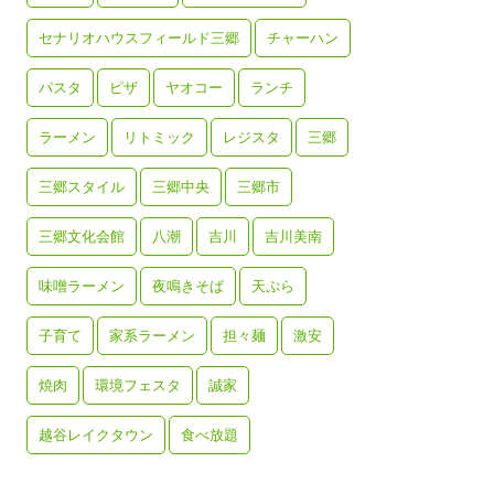
セナリオハウスフィールド三郷
チャーハン
パスタ
ピザ
ヤオコー
ランチ
ラーメン
リトミック
レジスタ
三郷
三郷スタイル
三郷中央
三郷市
三郷文化会館
八潮
吉川
吉川美南
味噌ラーメン
夜鳴きそば
天ぷら
子育て
家系ラーメン
担々麺
激安
焼肉
環境フェスタ
誠家
越谷レイクタウン
食べ放題