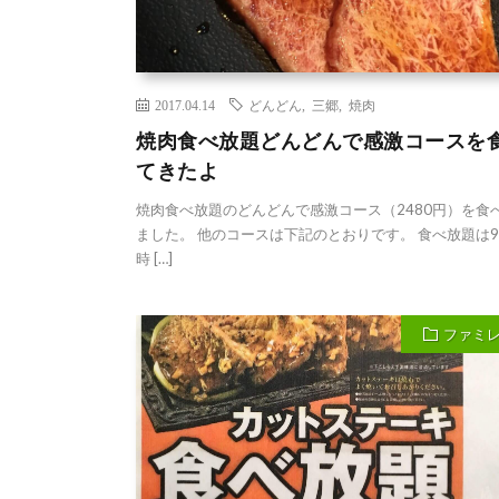
2017.04.14
どんどん
,
三郷
,
焼肉
焼肉食べ放題どんどんで感激コースを
てきたよ
焼肉食べ放題のどんどんで感激コース（2480円）を食
ました。 他のコースは下記のとおりです。 食べ放題は9
時 […]
ファミ