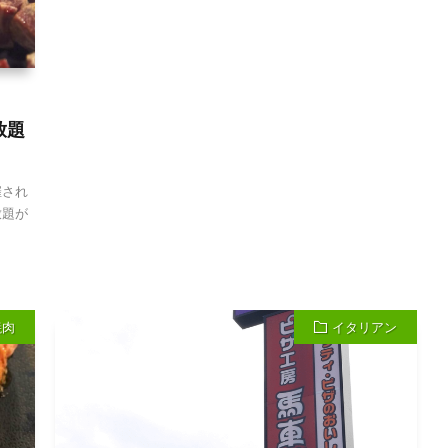
放題
催され
放題が
焼肉
イタリアン