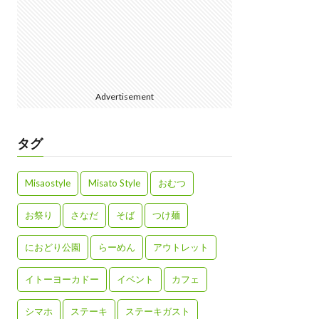
Advertisement
タグ
Misaostyle
Misato Style
おむつ
お祭り
さなだ
そば
つけ麺
におどり公園
らーめん
アウトレット
イトーヨーカドー
イベント
カフェ
シマホ
ステーキ
ステーキガスト