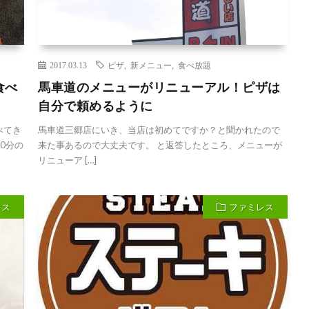
2017.03.13
ピザ
,
新メニュー
,
食べ放題
食べ
馬車道のメニューがリニューアル！ピザは
自分で頼めるように
べてき
馬車道三郷店にいき、当店は初めてですか？と聞かれたので
0分の
来た事あるので大丈夫です。 と返答したところ、メニューが
リニューア […]
レス
ファミレス