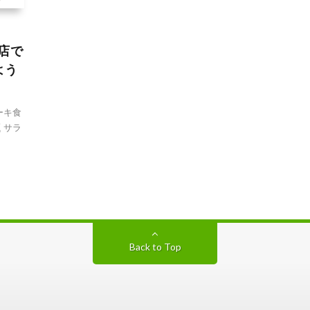
口店で
よう
ーキ食
 サラ
Back to Top