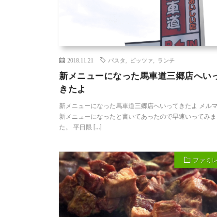
2018.11.21
パスタ
,
ピッツァ
,
ランチ
新メニューになった馬車道三郷店へい
きたよ
新メニューになった馬車道三郷店へいってきたよ メル
新メニューになったと書いてあったので早速いってみま
た。 平日限 […]
ファミ