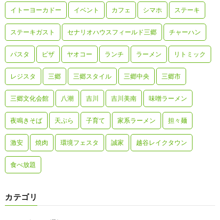
イトーヨーカドー
イベント
カフェ
シマホ
ステーキ
ステーキガスト
セナリオハウスフィールド三郷
チャーハン
パスタ
ピザ
ヤオコー
ランチ
ラーメン
リトミック
レジスタ
三郷
三郷スタイル
三郷中央
三郷市
三郷文化会館
八潮
吉川
吉川美南
味噌ラーメン
夜鳴きそば
天ぷら
子育て
家系ラーメン
担々麺
激安
焼肉
環境フェスタ
誠家
越谷レイクタウン
食べ放題
カテゴリ