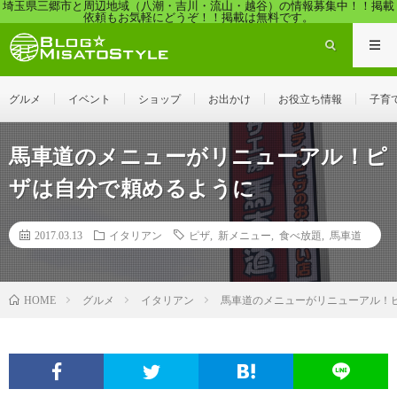
埼玉県三郷市と周辺地域（八潮・吉川・流山・越谷）の情報募集中！！掲載
依頼もお気軽にどうぞ！！掲載は無料です。
グルメ
イベント
ショップ
お出かけ
お役立ち情報
子育
馬車道のメニューがリニューアル！ピ
ザは自分で頼めるように
2017.03.13
イタリアン
ピザ
,
新メニュー
,
食べ放題
,
馬車道
グルメ
イタリアン
馬車道のメニューがリニューアル！
HOME