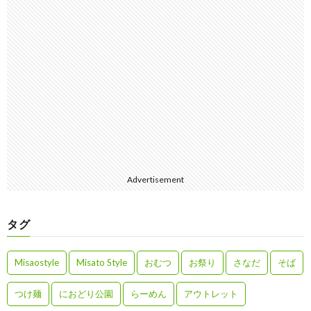
Advertisement
タグ
Misaostyle
Misato Style
おむつ
お祭り
さなだ
そば
つけ麺
におどり公園
らーめん
アウトレット