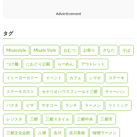
Advertisement
タグ
Misaostyle
Misato Style
おむつ
お祭り
さなだ
そば
つけ麺
におどり公園
らーめん
アウトレット
イトーヨーカドー
イベント
カフェ
シマホ
ステーキ
ステーキガスト
セナリオハウスフィールド三郷
チャーハン
パスタ
ピザ
ヤオコー
ランチ
ラーメン
リトミック
レジスタ
三郷
三郷スタイル
三郷中央
三郷市
三郷文化会館
八潮
吉川
吉川美南
味噌ラーメン