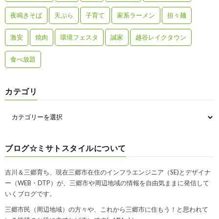
夜鳴きそば
天ぷら
子育て
家系ラーメン
担々麺
激安
焼肉
環境フェスタ
誠家
越谷レイクタウン
食べ放題
カテゴリ
ブログ☆ミサトスタイルについて
吉川＆三郷育ち、現在三郷市在住のインフラエンジニア（SE)とデザイナ
ー（WEB・DTP）が、三郷市や周辺地域の情報を自由気ままに発信して
いくブログです。
三郷市民（周辺地域）の方々や、これから三郷市に住もう！と思われて