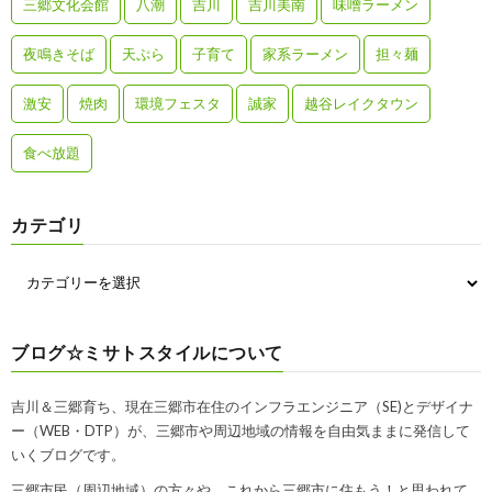
三郷文化会館
八潮
吉川
吉川美南
味噌ラーメン
夜鳴きそば
天ぷら
子育て
家系ラーメン
担々麺
激安
焼肉
環境フェスタ
誠家
越谷レイクタウン
食べ放題
カテゴリ
ブログ☆ミサトスタイルについて
吉川＆三郷育ち、現在三郷市在住のインフラエンジニア（SE)とデザイナ
ー（WEB・DTP）が、三郷市や周辺地域の情報を自由気ままに発信して
いくブログです。
三郷市民（周辺地域）の方々や、これから三郷市に住もう！と思われて