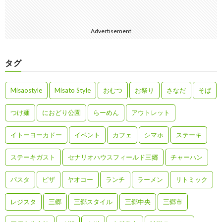
Advertisement
タグ
Misaostyle
Misato Style
おむつ
お祭り
さなだ
そば
つけ麺
におどり公園
らーめん
アウトレット
イトーヨーカドー
イベント
カフェ
シマホ
ステーキ
ステーキガスト
セナリオハウスフィールド三郷
チャーハン
パスタ
ピザ
ヤオコー
ランチ
ラーメン
リトミック
レジスタ
三郷
三郷スタイル
三郷中央
三郷市