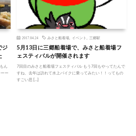
2017.04.24
みさと船着場
,
イベント
,
三郷駅
でジ
5月13日に三郷船着場で、みさと船着場フ
た
ェスティバルが開催されます
もん
7回目のみさと船着場フェスティバル もう7回もやってたんで
ーーー
すね、去年は訪れて水上バイクに乗ってみたい！！ってもの
すごい思 […]