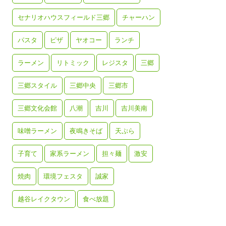
セナリオハウスフィールド三郷
チャーハン
パスタ
ピザ
ヤオコー
ランチ
ラーメン
リトミック
レジスタ
三郷
三郷スタイル
三郷中央
三郷市
三郷文化会館
八潮
吉川
吉川美南
味噌ラーメン
夜鳴きそば
天ぷら
子育て
家系ラーメン
担々麺
激安
焼肉
環境フェスタ
誠家
越谷レイクタウン
食べ放題