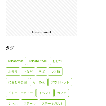
Advertisement
タグ
Misaostyle
Misato Style
おむつ
お祭り
さなだ
そば
つけ麺
におどり公園
らーめん
アウトレット
イトーヨーカドー
イベント
カフェ
シマホ
ステーキ
ステーキガスト