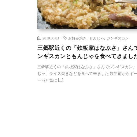
2019.06.03
お好み焼き
,
もんじゃ
,
ジンギスカン
三郷駅近くの「鉄板家はなぶさ」さん
ンギスカンともんじゃを食べてきまし
三郷駅近くの「鉄板家はなぶさ」さんでジンギスカン、
じゃ、ライス焼きなどを食べて来ました 数年前からず
ーっと気に […]