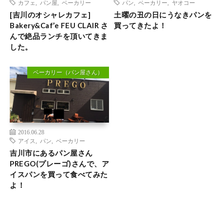
カフェ
,
パン屋
,
ベーカリー
パン
,
ベーカリー
,
ヤオコー
[吉川のオシャレカフェ]
土曜の丑の日にうなきパンを
Bakery&Caf’e FEU CLAIR さ
買ってきたよ！
んで絶品ランチを頂いてきま
した。
ベーカリー（パン屋さん）
2016.06.28
アイス
,
パン
,
ベーカリー
吉川市にあるパン屋さん
PREGO(プレーゴ)さんで、ア
イスパンを買って食べてみた
よ！