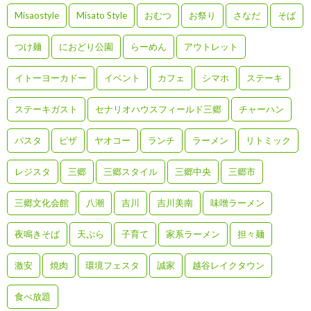
Misaostyle
Misato Style
おむつ
お祭り
さなだ
そば
つけ麺
におどり公園
らーめん
アウトレット
イトーヨーカドー
イベント
カフェ
シマホ
ステーキ
ステーキガスト
セナリオハウスフィールド三郷
チャーハン
パスタ
ピザ
ヤオコー
ランチ
ラーメン
リトミック
レジスタ
三郷
三郷スタイル
三郷中央
三郷市
三郷文化会館
八潮
吉川
吉川美南
味噌ラーメン
夜鳴きそば
天ぷら
子育て
家系ラーメン
担々麺
激安
焼肉
環境フェスタ
誠家
越谷レイクタウン
食べ放題