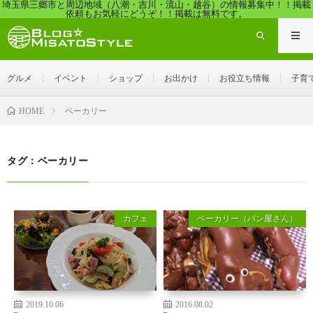
埼玉県三郷市と周辺地域（八潮・吉川・流山・越谷）の情報募集中！！掲載
依頼もお気軽にどうぞ！！掲載は無料です。
グルメ
イベント
ショップ
お出かけ
お役立ち情報
子育
ベーカリー
HOME
タグ：ベーカリー
カフェ
ベーカリー（パン屋さん）
2019.10.06
2016.08.02