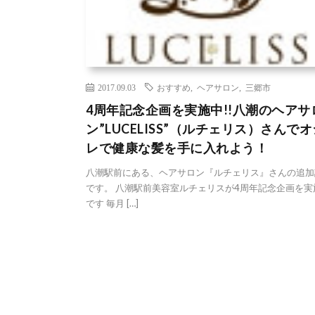
2017.09.03
おすすめ
,
ヘアサロン
,
三郷市
4周年記念企画を実施中!!八潮のヘアサ
ン”LUCELISS”（ルチェリス）さんで
レで健康な髪を手に入れよう！
八潮駅前にある、ヘアサロン『ルチェリス』さんの追加
です。 八潮駅前美容室ルチェリスが4周年記念企画を実
です 毎月 […]