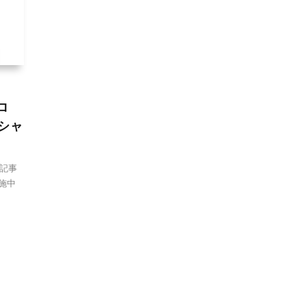
ロ
オシャ
記事
施中