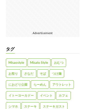
Advertisement
タグ
Misaostyle
Misato Style
おむつ
お祭り
さなだ
そば
つけ麺
におどり公園
らーめん
アウトレット
イトーヨーカドー
イベント
カフェ
シマホ
ステーキ
ステーキガスト