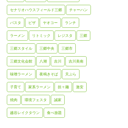
セナリオハウスフィールド三郷
チャーハン
パスタ
ピザ
ヤオコー
ランチ
ラーメン
リトミック
レジスタ
三郷
三郷スタイル
三郷中央
三郷市
三郷文化会館
八潮
吉川
吉川美南
味噌ラーメン
夜鳴きそば
天ぷら
子育て
家系ラーメン
担々麺
激安
焼肉
環境フェスタ
誠家
越谷レイクタウン
食べ放題