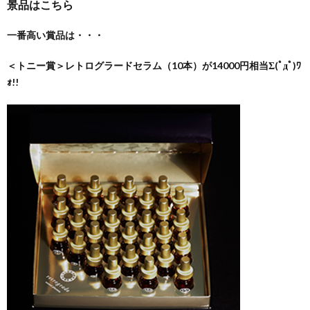
景品はこちら
一番高い賞品は・・・
＜トニー賞＞レトログラードセラム（10本）が14000円相当Σ(ﾟдﾟ)ﾜ
ｫ!!