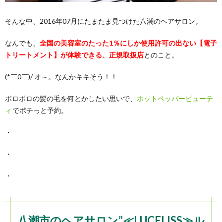
そんな中、2016年07月にたまたま見つけた八潮のヘアサロン。
なんでも、
全国の美容室のたった1％にしか使用許可の出ない【電子
トリートメント】が体験できる、正規取扱店
とのこと。
(*￣0￣)/ オ～。なんかキキそう！！
ボロボロの髪の毛を何とかしたい思いで、
ホットペッパービューテ
ィ
でポチっと予約。
・
・
・
八潮市のヘアサロン”≪LUCELISS≫ル