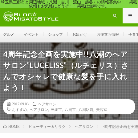
埼玉県三郷市と周辺地域（八潮・吉川・流山・越谷）の情報募集中！！掲載
依頼もお気軽にどうぞ！！掲載は無料です。
グルメ
イベント
ショップ
お出かけ
お役立ち情報
子育
4周年記念企画を実施中!!八潮のヘア
サロン”LUCELISS”（ルチェリス）さ
んでオシャレで健康な髪を手に入れ
よう！
2017.09.03
ヘアサロン
おすすめ
,
ヘアサロン
,
三郷市
,
八潮市
,
八潮駅前
,
美容室
ビューティー＆リラク
ヘアサロン
4周年記念企画を実施
HOME