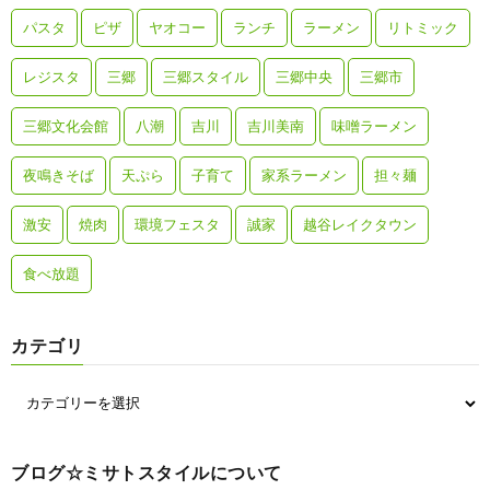
パスタ
ピザ
ヤオコー
ランチ
ラーメン
リトミック
レジスタ
三郷
三郷スタイル
三郷中央
三郷市
三郷文化会館
八潮
吉川
吉川美南
味噌ラーメン
夜鳴きそば
天ぷら
子育て
家系ラーメン
担々麺
激安
焼肉
環境フェスタ
誠家
越谷レイクタウン
食べ放題
カテゴリ
ブログ☆ミサトスタイルについて