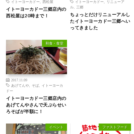
イトーヨーカドー
,
西松屋
イトーヨーカドー
,
リニューア
ル
,
三郷
イトーヨーカドー三郷店内の
ちょっとだけリニューアルし
西松屋は20時まで！
たイトーヨーカドー三郷へい
ってきました
和食・食堂
2017.11.09
あげてんや
,
そば
,
イトーヨーカ
ドー
イトーヨーカドー三郷店内の
あげてんやさんで天ぷらせい
ろそばが半額に！
イベント
ファストフード