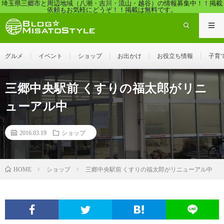
埼玉県三郷市と周辺地域（八潮・吉川・流山・越谷）の情報募集中！！掲載
依頼もお気軽にどうぞ！！掲載は無料です。
グルメ
イベント
ショップ
お出かけ
お役立ち情報
子育
三郷中央駅前 くすりの福太郎がリニ
ューアル中
2016.03.19
ショップ
ショップ
三郷中央駅前 くすりの福太郎がリニューアル中
HOME