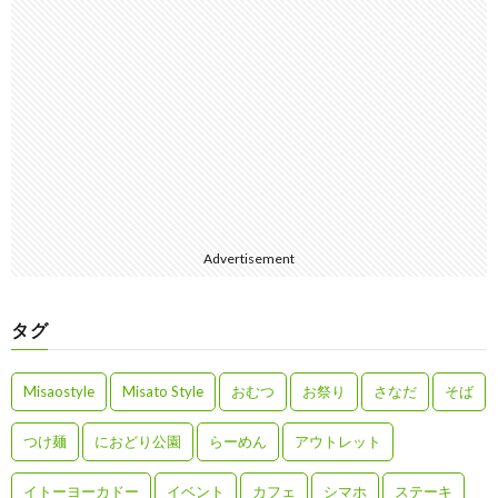
Advertisement
タグ
Misaostyle
Misato Style
おむつ
お祭り
さなだ
そば
つけ麺
におどり公園
らーめん
アウトレット
イトーヨーカドー
イベント
カフェ
シマホ
ステーキ