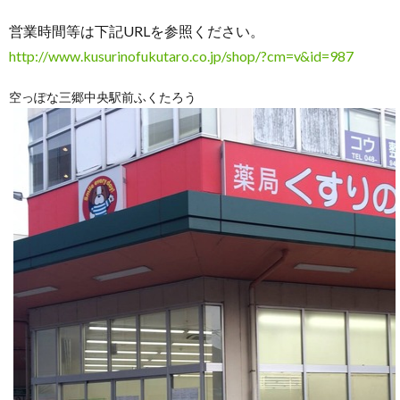
営業時間等は下記URLを参照ください。
http://www.kusurinofukutaro.co.jp/shop/?cm=v&id=987
空っぽな三郷中央駅前ふくたろう