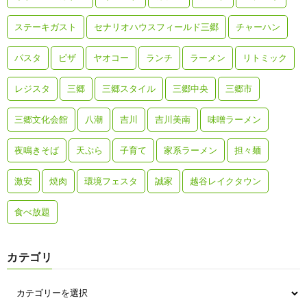
ステーキガスト
セナリオハウスフィールド三郷
チャーハン
パスタ
ピザ
ヤオコー
ランチ
ラーメン
リトミック
レジスタ
三郷
三郷スタイル
三郷中央
三郷市
三郷文化会館
八潮
吉川
吉川美南
味噌ラーメン
夜鳴きそば
天ぷら
子育て
家系ラーメン
担々麺
激安
焼肉
環境フェスタ
誠家
越谷レイクタウン
食べ放題
カテゴリ