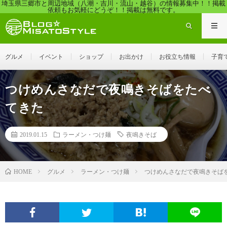
埼玉県三郷市と周辺地域（八潮・吉川・流山・越谷）の情報募集中！！掲載
依頼もお気軽にどうぞ！！掲載は無料です。
グルメ
イベント
ショップ
お出かけ
お役立ち情報
子育
つけめんさなだで夜鳴きそばをたべ
てきた
2019.01.15
ラーメン・つけ麺
夜鳴きそば
グルメ
ラーメン・つけ麺
つけめんさなだで夜鳴きそば
HOME