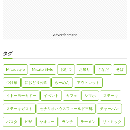
Advertisement
タグ
Misaostyle
Misato Style
おむつ
お祭り
さなだ
そば
つけ麺
におどり公園
らーめん
アウトレット
イトーヨーカドー
イベント
カフェ
シマホ
ステーキ
ステーキガスト
セナリオハウスフィールド三郷
チャーハン
パスタ
ピザ
ヤオコー
ランチ
ラーメン
リトミック