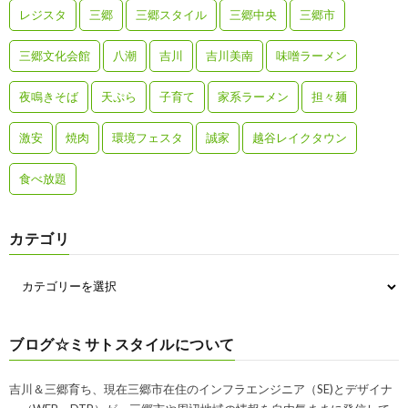
レジスタ
三郷
三郷スタイル
三郷中央
三郷市
三郷文化会館
八潮
吉川
吉川美南
味噌ラーメン
夜鳴きそば
天ぷら
子育て
家系ラーメン
担々麺
激安
焼肉
環境フェスタ
誠家
越谷レイクタウン
食べ放題
カテゴリ
ブログ☆ミサトスタイルについて
吉川＆三郷育ち、現在三郷市在住のインフラエンジニア（SE)とデザイナ