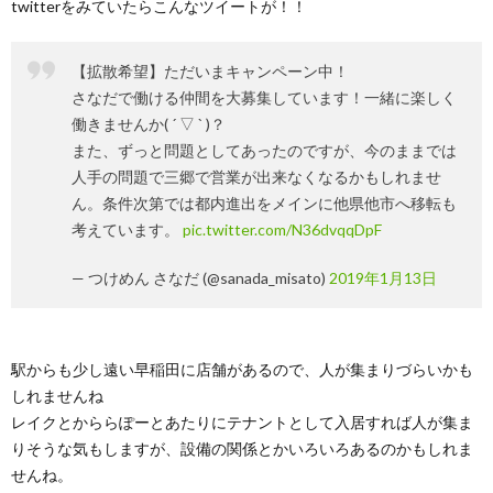
twitterをみていたらこんなツイートが！！
【拡散希望】ただいまキャンペーン中！
さなだで働ける仲間を大募集しています！一緒に楽しく
働きませんか( ´ ▽ ` )？
また、ずっと問題としてあったのですが、今のままでは
人手の問題で三郷で営業が出来なくなるかもしれませ
ん。条件次第では都内進出をメインに他県他市へ移転も
考えています。
pic.twitter.com/N36dvqqDpF
— つけめん さなだ (@sanada_misato)
2019年1月13日
駅からも少し遠い早稲田に店舗があるので、人が集まりづらいかも
しれませんね
レイクとかららぽーとあたりにテナントとして入居すれば人が集ま
りそうな気もしますが、設備の関係とかいろいろあるのかもしれま
せんね。