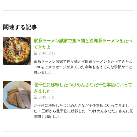
関連する記事
家系ラーメン誠家で担々麺と次郎系ラーメンをたべ
てきたよ
2018.12.12
家系ラーメン誠家で担々麺と次郎系ラーメンをたべてきたよ
LINE@でメッセージが来ていた今年ももうそんな季節かーと
思いま […][…]
北千住に移転したつけめんさなだ千住本店にいって
きました！
2019.11.18
北千住に移転したつけめんさなだ千住本店にいってきまし
た！ 三郷から北千住に移転した「つけめんさなだ」さんに初
訪問！ 場所 […][…]