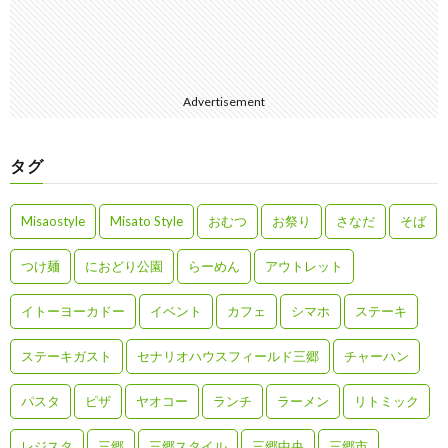
Advertisement
タグ
Misaostyle
Misato Style
おむつ
お祭り
さなだ
そば
つけ麺
におどり公園
らーめん
アウトレット
イトーヨーカドー
イベント
カフェ
シマホ
ステーキ
ステーキガスト
セナリオハウスフィールド三郷
チャーハン
パスタ
ピザ
ヤオコー
ランチ
ラーメン
リトミック
レジスタ
三郷
三郷スタイル
三郷中央
三郷市