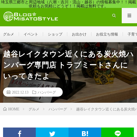
埼玉県三郷市と周辺地域（八潮・吉川・流山・越谷）の情報募集中！！掲載
依頼もお気軽にどうぞ！！掲載は無料です。
グルメ
イベント
ショップ
お出かけ
お役立ち情報
子育
越谷レイクタウン近くにある炭火焼ハ
ンバーグ専門店 トラブミートさんに
いってきたよ
2022.12.13
ハンバーグ
グルメ
ハンバーグ
越谷レイクタウン近くにある炭火焼
HOME