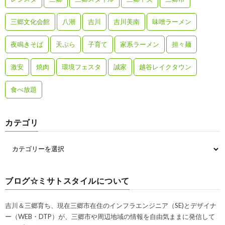
三郷文化会館
八潮
吉川
吉川美南
味噌ラーメン
夜鳴きそば
天ぷら
子育て
家系ラーメン
担々麺
激安
焼肉
環境フェスタ
誠家
越谷レイクタウン
食べ放題
カテゴリ
ブログ☆ミサトスタイルについて
吉川＆三郷育ち、現在三郷市在住のインフラエンジニア（SE)とデザイナ
ー（WEB・DTP）が、三郷市や周辺地域の情報を自由気ままに発信して