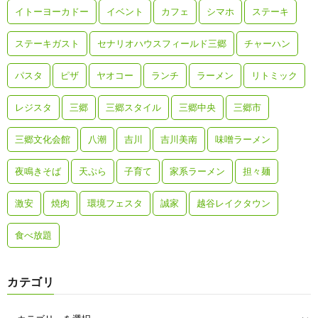
イトーヨーカドー
イベント
カフェ
シマホ
ステーキ
ステーキガスト
セナリオハウスフィールド三郷
チャーハン
パスタ
ピザ
ヤオコー
ランチ
ラーメン
リトミック
レジスタ
三郷
三郷スタイル
三郷中央
三郷市
三郷文化会館
八潮
吉川
吉川美南
味噌ラーメン
夜鳴きそば
天ぷら
子育て
家系ラーメン
担々麺
激安
焼肉
環境フェスタ
誠家
越谷レイクタウン
食べ放題
カテゴリ