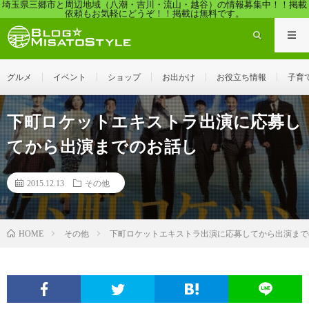
埼玉県三郷市と周辺地域（八潮・吉川・流山・越谷）の情報募集中！！掲載
依頼もお気軽にどうぞ！！掲載は無料です。
グルメ
イベント
ショップ
お出かけ
お役立ち情報
子育
下町ロケットエキストラ出演に応募し
てから出演までのお話し
2015.12.13
その他
その他
下町ロケットエキストラ出演に応募してから出演まで
HOME