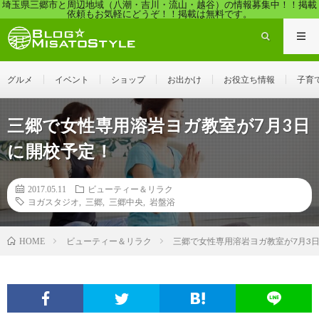
埼玉県三郷市と周辺地域（八潮・吉川・流山・越谷）の情報募集中！！掲載
依頼もお気軽にどうぞ！！掲載は無料です。
グルメ
イベント
ショップ
お出かけ
お役立ち情報
子育
三郷で女性専用溶岩ヨガ教室が7月3日
に開校予定！
2017.05.11
ビューティー＆リラク
ヨガスタジオ
,
三郷
,
三郷中央
,
岩盤浴
ビューティー＆リラク
三郷で女性専用溶岩ヨガ教室が7月3
HOME