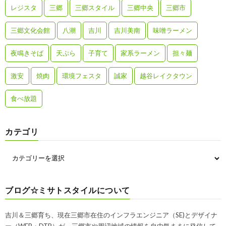
レジスタ
三郷
三郷スタイル
三郷中央
三郷市
三郷文化会館
八潮
吉川
吉川美南
味噌ラーメン
夜鳴きそば
天ぷら
子育て
家系ラーメン
担々麺
激安
焼肉
環境フェスタ
誠家
越谷レイクタウン
食べ放題
カテゴリ
ブログ☆ミサトスタイルについて
吉川＆三郷育ち、現在三郷市在住のインフラエンジニア（SE)とデザイナ
ー（WEB・DTP）が、三郷市や周辺地域の情報を自由気ままに発信して