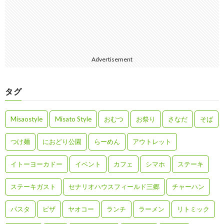
Advertisement
タグ
Misaostyle
Misato Style
おむつ
お祭り
さなだ
そば
つけ麺
におどり公園
らーめん
アウトレット
イトーヨーカドー
イベント
カフェ
シマホ
ステーキ
ステーキガスト
セナリオハウスフィールド三郷
チャーハン
パスタ
ピザ
ヤオコー
ランチ
ラーメン
リトミック