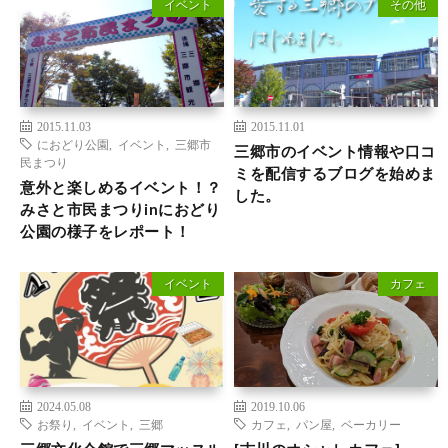
イベント
その他
2015.11.03
2015.11.01
におどり公園
,
イベント
,
三郷市
三郷市のイベント情報や口コ
民まつり
ミを配信するブログを始めま
意外と楽しめるイベント！？
した。
みさと市民まつりinにおどり
公園の様子をレポート！
イベント
カフェ
2024.05.08
2019.10.06
お祭り
,
イベント
,
三郷
カフェ
,
パン屋
,
ベーカリー