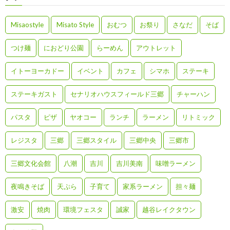
Misaostyle
Misato Style
おむつ
お祭り
さなだ
そば
つけ麺
におどり公園
らーめん
アウトレット
イトーヨーカドー
イベント
カフェ
シマホ
ステーキ
ステーキガスト
セナリオハウスフィールド三郷
チャーハン
パスタ
ピザ
ヤオコー
ランチ
ラーメン
リトミック
レジスタ
三郷
三郷スタイル
三郷中央
三郷市
三郷文化会館
八潮
吉川
吉川美南
味噌ラーメン
夜鳴きそば
天ぷら
子育て
家系ラーメン
担々麺
激安
焼肉
環境フェスタ
誠家
越谷レイクタウン