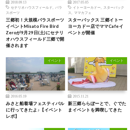
2018.09.13
2017.05.05
セナリオハウスフィールド
,
パラ
イトーヨーカドー
,
スターバック
スポーツ
ス
,
ママカフェ
三郷初！大規模パラスポーツ
スターバックス 三郷イトー
イベントMisato Fire Bird
ヨーカドー店でママCafeイ
Zeroが9月29日(土)にセナリ
ベントが開催
オハウスフィールド三郷で開
催されます
イベント
イベント
2016.05.19
2015.11.21
みさと船着場フェスティバル
新三郷ららぽーとで、ぐでた
に行ってきたよ♪【イベント
まイベントを満喫してきた
レポ】