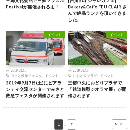
三郷文化会館で三郷マッスル
[吉川のオシャレカフェ]
Festivalが開催されるよ！
Bakery&Caf’e FEU CLAIR さ
んで絶品ランチを頂いてきま
した。
イベント
イベント
2019.08.15
2019.08.13
みさと救急フェスタ
,
イベント
におどりプラザ
,
イベント
2019年9月7日(土)にピアラ
三郷中央におどりプラザで
シティ交流センターでみさと
「鉄道模型ジオラマ展」が開
救急フェスタが開催されます
催されます
NEXT
1
…
7