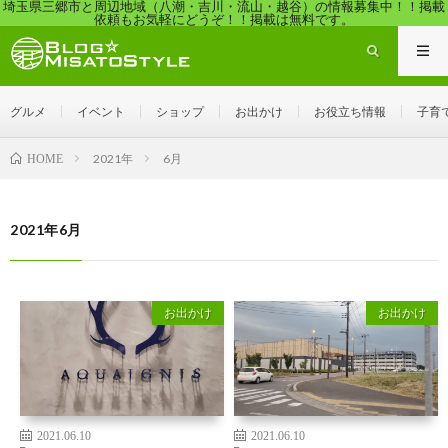
埼玉県三郷市と周辺地域（八潮・吉川・流山・越谷）の情報募集中！！掲載
依頼もお気軽にどうぞ！！掲載は無料です。
グルメ
イベント
ショップ
お出かけ
お役立ち情報
子育
2021年
6月
HOME
2021年6月
お出かけ
お出かけ
2021.06.10
2021.06.10