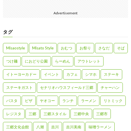
Advertisement
タグ
Misaostyle
Misato Style
おむつ
お祭り
さなだ
そば
つけ麺
におどり公園
らーめん
アウトレット
イトーヨーカドー
イベント
カフェ
シマホ
ステーキ
ステーキガスト
セナリオハウスフィールド三郷
チャーハン
パスタ
ピザ
ヤオコー
ランチ
ラーメン
リトミック
レジスタ
三郷
三郷スタイル
三郷中央
三郷市
三郷文化会館
八潮
吉川
吉川美南
味噌ラーメン