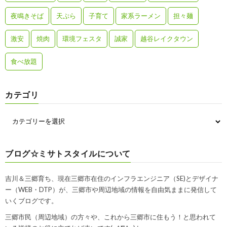
夜鳴きそば
天ぷら
子育て
家系ラーメン
担々麺
激安
焼肉
環境フェスタ
誠家
越谷レイクタウン
食べ放題
カテゴリ
ブログ☆ミサトスタイルについて
吉川＆三郷育ち、現在三郷市在住のインフラエンジニア（SE)とデザイナ
ー（WEB・DTP）が、三郷市や周辺地域の情報を自由気ままに発信して
いくブログです。
三郷市民（周辺地域）の方々や、これから三郷市に住もう！と思われて