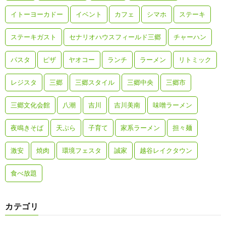
イトーヨーカドー
イベント
カフェ
シマホ
ステーキ
ステーキガスト
セナリオハウスフィールド三郷
チャーハン
パスタ
ピザ
ヤオコー
ランチ
ラーメン
リトミック
レジスタ
三郷
三郷スタイル
三郷中央
三郷市
三郷文化会館
八潮
吉川
吉川美南
味噌ラーメン
夜鳴きそば
天ぷら
子育て
家系ラーメン
担々麺
激安
焼肉
環境フェスタ
誠家
越谷レイクタウン
食べ放題
カテゴリ