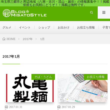
埼玉県三郷市と周辺地域（八潮・吉川・流山・越谷）の情報募集中！！掲載
依頼もお気軽にどうぞ！！掲載は無料です。
グルメ
イベント
ショップ
お出かけ
お役立ち情報
子育
2017年
1月
HOME
2017年1月
そば・うどん
お役立ち情報
2017.01.31
2017.01.29