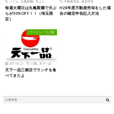
うどん
,
丸亀製麺
,
天ぷら
不動産売却
,
確定申告
毎週火曜日は丸亀製麺で天ぷ
H28年度不動産売却をした場
らが30%OFF！！（埼玉限
合の確定申告記入方法
定）
ラーメン・つけ麺
2017.01.25
三郷
,
天下一品
天下一品三郷店でランチを食
べてきたよ