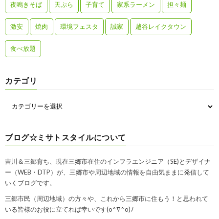
夜鳴きそば
天ぷら
子育て
家系ラーメン
担々麺
激安
焼肉
環境フェスタ
誠家
越谷レイクタウン
食べ放題
カテゴリ
ブログ☆ミサトスタイルについて
吉川＆三郷育ち、現在三郷市在住のインフラエンジニア（SE)とデザイナ
ー（WEB・DTP）が、三郷市や周辺地域の情報を自由気ままに発信して
いくブログです。
三郷市民（周辺地域）の方々や、これから三郷市に住もう！と思われて
いる皆様のお役に立てれば幸いです(o^∇^o)ﾉ