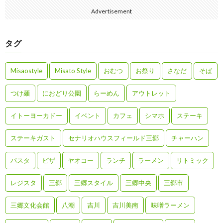
Advertisement
タグ
Misaostyle
Misato Style
おむつ
お祭り
さなだ
そば
つけ麺
におどり公園
らーめん
アウトレット
イトーヨーカドー
イベント
カフェ
シマホ
ステーキ
ステーキガスト
セナリオハウスフィールド三郷
チャーハン
パスタ
ピザ
ヤオコー
ランチ
ラーメン
リトミック
レジスタ
三郷
三郷スタイル
三郷中央
三郷市
三郷文化会館
八潮
吉川
吉川美南
味噌ラーメン