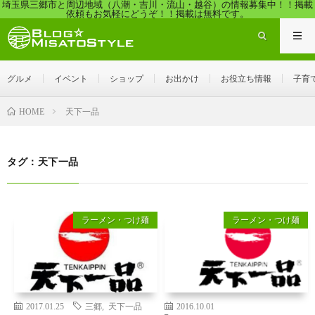
埼玉県三郷市と周辺地域（八潮・吉川・流山・越谷）の情報募集中！！掲載
依頼もお気軽にどうぞ！！掲載は無料です。
グルメ
イベント
ショップ
お出かけ
お役立ち情報
子育
天下一品
HOME
タグ：天下一品
ラーメン・つけ麺
ラーメン・つけ麺
2017.01.25
三郷
,
天下一品
2016.10.01