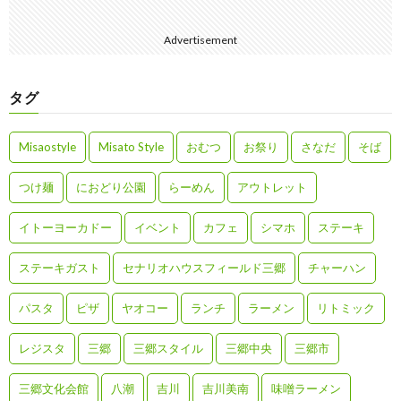
Advertisement
タグ
Misaostyle
Misato Style
おむつ
お祭り
さなだ
そば
つけ麺
におどり公園
らーめん
アウトレット
イトーヨーカドー
イベント
カフェ
シマホ
ステーキ
ステーキガスト
セナリオハウスフィールド三郷
チャーハン
パスタ
ピザ
ヤオコー
ランチ
ラーメン
リトミック
レジスタ
三郷
三郷スタイル
三郷中央
三郷市
三郷文化会館
八潮
吉川
吉川美南
味噌ラーメン