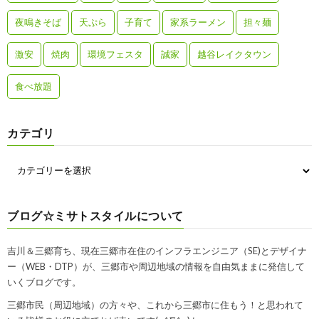
夜鳴きそば
天ぷら
子育て
家系ラーメン
担々麺
激安
焼肉
環境フェスタ
誠家
越谷レイクタウン
食べ放題
カテゴリ
ブログ☆ミサトスタイルについて
吉川＆三郷育ち、現在三郷市在住のインフラエンジニア（SE)とデザイナ
ー（WEB・DTP）が、三郷市や周辺地域の情報を自由気ままに発信して
いくブログです。
三郷市民（周辺地域）の方々や、これから三郷市に住もう！と思われて