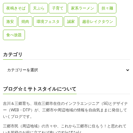
夜鳴きそば
天ぷら
子育て
家系ラーメン
担々麺
激安
焼肉
環境フェスタ
誠家
越谷レイクタウン
食べ放題
カテゴリ
ブログ☆ミサトスタイルについて
吉川＆三郷育ち、現在三郷市在住のインフラエンジニア（SE)とデザイナ
ー（WEB・DTP）が、三郷市や周辺地域の情報を自由気ままに発信して
いくブログです。
三郷市民（周辺地域）の方々や、これから三郷市に住もう！と思われて
いる皆様のお役に立てれば幸いです(o^∇^o)ﾉ