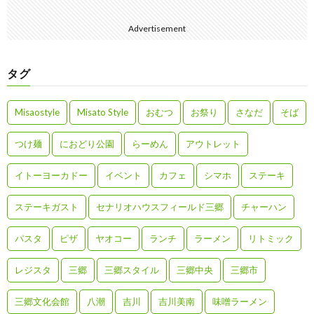
Advertisement
タグ
Misaostyle
Misato Style
おむつ
お祭り
さなだ
そば
つけ麺
におどり公園
らーめん
アウトレット
イトーヨーカドー
イベント
カフェ
シマホ
ステーキ
ステーキガスト
セナリオハウスフィールド三郷
チャーハン
パスタ
ピザ
ヤオコー
ランチ
ラーメン
リトミック
レジスタ
三郷
三郷スタイル
三郷中央
三郷市
三郷文化会館
八潮
吉川
吉川美南
味噌ラーメン