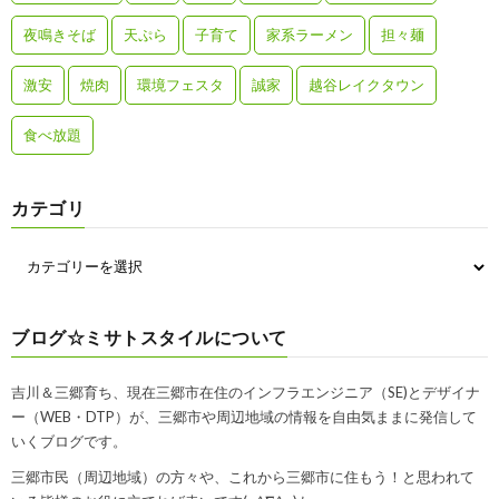
夜鳴きそば
天ぷら
子育て
家系ラーメン
担々麺
激安
焼肉
環境フェスタ
誠家
越谷レイクタウン
食べ放題
カテゴリ
ブログ☆ミサトスタイルについて
吉川＆三郷育ち、現在三郷市在住のインフラエンジニア（SE)とデザイナ
ー（WEB・DTP）が、三郷市や周辺地域の情報を自由気ままに発信して
いくブログです。
三郷市民（周辺地域）の方々や、これから三郷市に住もう！と思われて