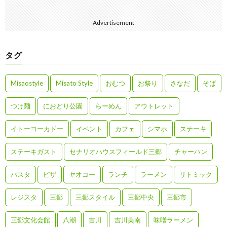
Advertisement
タグ
Misaostyle
Misato Style
おむつ
お祭り
さなだ
そば
つけ麺
におどり公園
らーめん
アウトレット
イトーヨーカドー
イベント
カフェ
シマホ
ステーキ
ステーキガスト
セナリオハウスフィールド三郷
チャーハン
パスタ
ピザ
ヤオコー
ランチ
ラーメン
リトミック
レジスタ
三郷
三郷スタイル
三郷中央
三郷市
三郷文化会館
八潮
吉川
吉川美南
味噌ラーメン