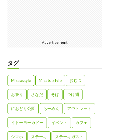
Advertisement
タグ
Misaostyle
Misato Style
おむつ
お祭り
さなだ
そば
つけ麺
におどり公園
らーめん
アウトレット
イトーヨーカドー
イベント
カフェ
シマホ
ステーキ
ステーキガスト