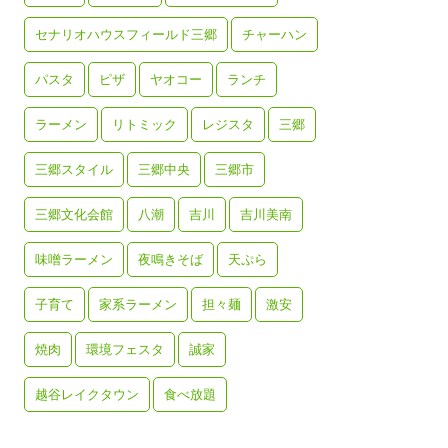
セナリオハウスフィールド三郷
チャーハン
パスタ
ピザ
ヤオコー
ランチ
ラーメン
リトミック
レジスタ
三郷
三郷スタイル
三郷中央
三郷市
三郷文化会館
八潮
吉川
吉川美南
味噌ラーメン
夜鳴きそば
天ぷら
子育て
家系ラーメン
担々麺
激安
焼肉
環境フェスタ
誠家
越谷レイクタウン
食べ放題