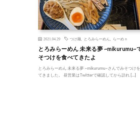
2021.04.29
つけ麺
,
とろみらーめん
,
らーめｎ
とろみらーめん 未来る夢 ~mikurumu~
そつけを食べてきたよ
とろみらーめん 未来る夢 ~mikurumu~さんでみそつけ
てきました。 昼営業はTwitterで確認してから訪れ […]