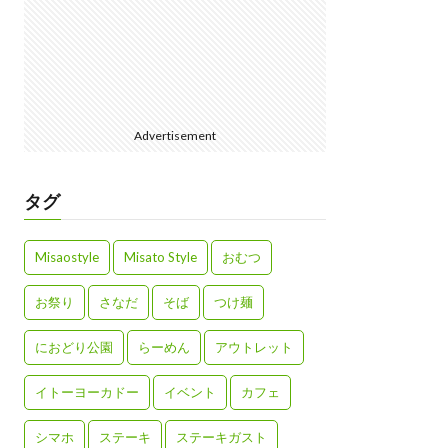
Advertisement
タグ
Misaostyle
Misato Style
おむつ
お祭り
さなだ
そば
つけ麺
におどり公園
らーめん
アウトレット
イトーヨーカドー
イベント
カフェ
シマホ
ステーキ
ステーキガスト