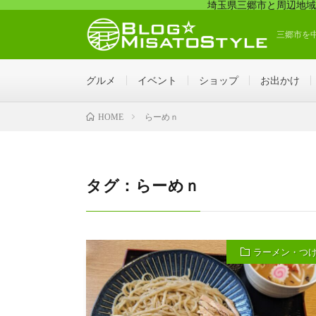
埼玉県三郷市と周辺地域
三郷市を
グルメ
イベント
ショップ
お出かけ
らーめｎ
HOME
タグ：らーめｎ
ラーメン・つ