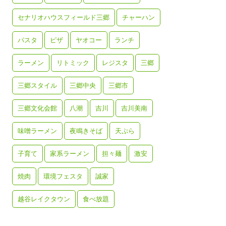
セナリオハウスフィールド三郷
チャーハン
パスタ
ピザ
ヤオコー
ランチ
ラーメン
リトミック
レジスタ
三郷
三郷スタイル
三郷中央
三郷市
三郷文化会館
八潮
吉川
吉川美南
味噌ラーメン
夜鳴きそば
天ぷら
子育て
家系ラーメン
担々麺
激安
焼肉
環境フェスタ
誠家
越谷レイクタウン
食べ放題