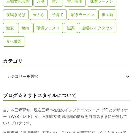
三郷文化会館
八潮
吉川
吉川美南
味噌ラーメン
夜鳴きそば
天ぷら
子育て
家系ラーメン
担々麺
激安
焼肉
環境フェスタ
誠家
越谷レイクタウン
食べ放題
カテゴリ
ブログ☆ミサトスタイルについて
吉川＆三郷育ち、現在三郷市在住のインフラエンジニア（SE)とデザイナ
ー（WEB・DTP）が、三郷市や周辺地域の情報を自由気ままに発信して
いくブログです。
三郷市民（周辺地域）の方々や、これから三郷市に住もう！と思われて