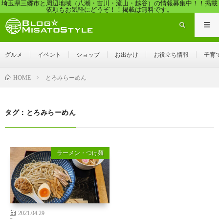
埼玉県三郷市と周辺地域（八潮・吉川・流山・越谷）の情報募集中！！掲載
依頼もお気軽にどうぞ！！掲載は無料です。
グルメ
イベント
ショップ
お出かけ
お役立ち情報
子育
とろみらーめん
HOME
タグ：とろみらーめん
ラーメン・つけ麺
2021.04.29