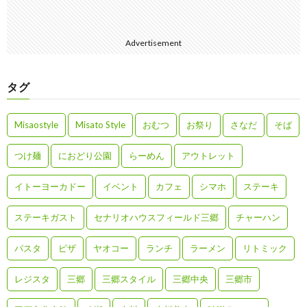
Advertisement
タグ
Misaostyle
Misato Style
おむつ
お祭り
さなだ
そば
つけ麺
におどり公園
らーめん
アウトレット
イトーヨーカドー
イベント
カフェ
シマホ
ステーキ
ステーキガスト
セナリオハウスフィールド三郷
チャーハン
パスタ
ピザ
ヤオコー
ランチ
ラーメン
リトミック
レジスタ
三郷
三郷スタイル
三郷中央
三郷市