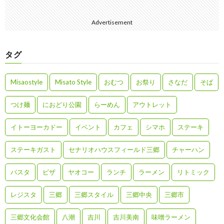
Advertisement
タグ
Misaostyle
Misato Style
おむつ
お祭り
さなだ
そば
つけ麺
におどり公園
らーめん
アウトレット
イトーヨーカドー
イベント
カフェ
シマホ
ステーキ
ステーキガスト
セナリオハウスフィールド三郷
チャーハン
パスタ
ピザ
ヤオコー
ランチ
ラーメン
リトミック
レジスタ
三郷
三郷スタイル
三郷中央
三郷市
三郷文化会館
八潮
吉川
吉川美南
味噌ラーメン